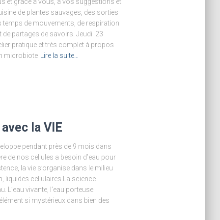
us et grâce à vous, à vos suggestions et
cuisine de plantes sauvages, des sorties
es temps de mouvements, de respiration
 de partages de savoirs. Jeudi 23
elier pratique et très complet à propos
n microbiote
Lire la suite…
avec la VIE
éveloppe pendant près de 9 mois dans
ère de nos cellules a besoin d’eau pour
stence, la vie s’organise dans le milieu
, liquides cellulaires.La science
u. L’eau vivante, l’eau porteuse
 élément si mystérieux dans bien des