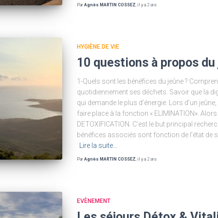
Par
Agnès MARTIN COSSEZ
, il y a
2 ans
HYGIÈNE DE VIE
10 questions à propos du
1-Quels sont les bénéfices du jeûne ? Comprend
quotidiennement ses déchets. Savoir que la dig
qui demande le plus d’énergie. Lors d’un jeûne,
faire place à la fonction « ELIMINATION». Alors 
DETOXIFICATION. C’est le but principal recher
bénéfices associés sont fonction de l’état de 
Lire la suite…
Par
Agnès MARTIN COSSEZ
, il y a
2 ans
EVÈNEMENT
Les séjours Détox & Vital