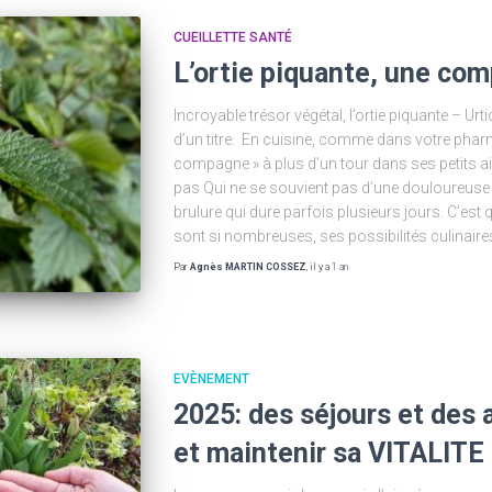
CUEILLETTE SANTÉ
L’ortie piquante, une co
Incroyable trésor végétal, l’ortie piquante – Ur
d’un titre. En cuisine, comme dans votre pharma
compagne » à plus d’un tour dans ses petits ai
pas Qui ne se souvient pas d’une douloureuse p
brulure qui dure parfois plusieurs jours. C’est qu
sont si nombreuses, ses possibilités culinaires
Par
Agnès MARTIN COSSEZ
, il y a
1 an
EVÈNEMENT
2025: des séjours et des 
et maintenir sa VITALITE 