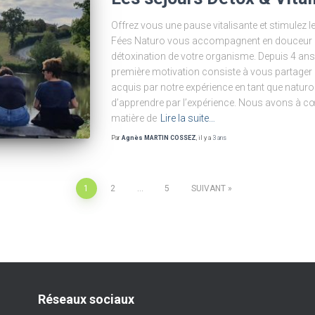
Offrez vous une pause vitalisante et stimulez l
Fées Naturo vous accompagnent en douceur da
détoxination de votre organisme. Depuis 4 ans,
première motivation consiste à vous partage
acquis par notre expérience en tant que natur
d’apprendre par l’expérience. Nous avons à 
matière de
Lire la suite…
Par
Agnès MARTIN COSSEZ
, il y a
3 ans
1
2
…
5
SUIVANT
Réseaux sociaux