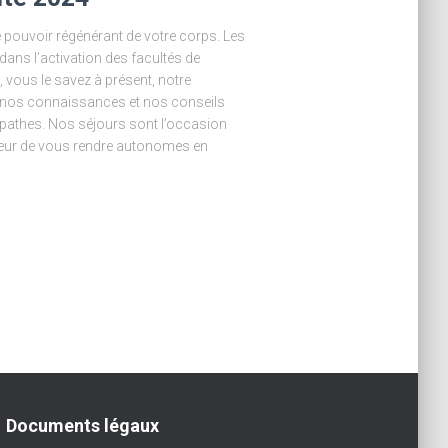
e pouvoir régénérant de votre corps. Les
ns l’activation des facultés de
 vous le savez à présent, notre
r nos connaissances et nos conseils
opathes. Nos séjours sont l’occasion
cœur de vous rendre autonomes en
Documents légaux