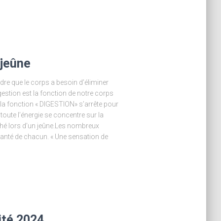
 jeûne
re que le corps a besoin d’éliminer
estion est la fonction de notre corps
 la fonction « DIGESTION» s’arrête pour
toute l’énergie se concentre sur la
ché lors d’un jeûne.Les nombreux
santé de chacun. « Une sensation de
ité 2024