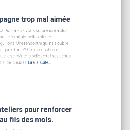
mpagne trop mal aimée
tica Dioïca – va vous surprendre à plus
cie familiale, cette « plante
guillons. Une rencontre qui ne s’oublie
iqure d’ortie ? Cette sensation de
’elle se mérite la belle verte ! ses vertus
 si délicieuses
Lire la suite…
ateliers pour renforcer
au fils des mois.