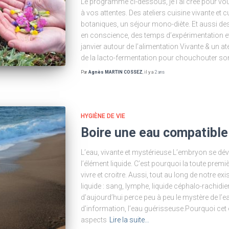
Le programme ci-dessous, je l’ai crée pour vo
à vos attentes. Des ateliers cuisine vivante et 
botaniques, un séjour mono-diète. Et aussi d
en conscience, des temps d’expérimentation et
janvier autour de l’alimentation Vivante & un at
de la lacto-fermentation pour chouchouter so
Par
Agnès MARTIN COSSEZ
, il y a
2 ans
HYGIÈNE DE VIE
Boire une eau compatible 
L’eau, vivante et mystérieuse L’embryon se d
l’élément liquide. C’est pourquoi la toute premi
vivre et croitre. Aussi, tout au long de notre exi
liquide : sang, lymphe, liquide céphalo-rachidien
d’aujourd’hui perce peu à peu le mystère de l’ea
d’information, l’eau guérisseuse.Pourquoi cet
aspects
Lire la suite…