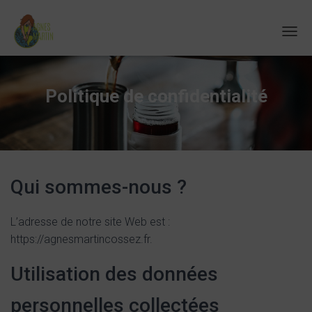
D
É
P
L
Politique de confidentialité
I
E
R
L
A
N
A
Qui sommes-nous ?
V
I
G
L’adresse de notre site Web est :
A
https://agnesmartincossez.fr.
T
I
O
Utilisation des données
N
personnelles collectées