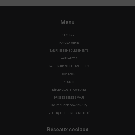
Menu
QUI SUIS-JE?
NATUROPATHIE
TARIFS ET REMBOURSEMENTS
ACTUALITÉS
PARTENAIRES ET LIENS UTILES
CONTACTS
ACCUEIL
RÉFLEXOLOGIE PLANTAIRE
PRISE DE RENDEZ-VOUS
POLITIQUE DE COOKIES (UE)
POLITIQUE DE CONFIDENTIALITÉ
Réseaux sociaux