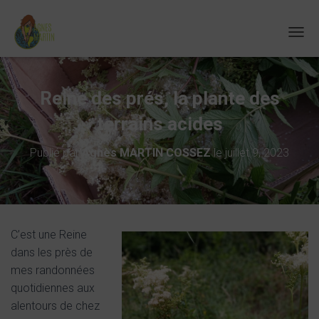
D
É
P
L
Reine des prés, la plante des
I
E
terrains acides
R
L
A
Publié par
Agnès MARTIN COSSEZ
le
juillet 9, 2023
N
A
V
I
G
A
C’est une Reine
T
dans les près de
I
mes randonnées
O
N
quotidiennes aux
alentours de chez