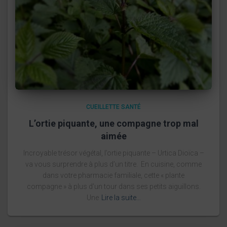
CUEILLETTE SANTÉ
L’ortie piquante, une compagne trop mal
aimée
Incroyable trésor végétal, l’ortie piquante – Urtica Dioïca –
va vous surprendre à plus d’un titre. En cuisine, comme
dans votre pharmacie familiale, cette « plante
compagne » à plus d’un tour dans ses petits aiguillons.
Une
Lire la suite…