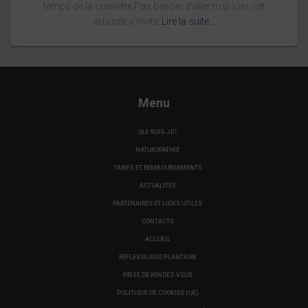
temps de la cueillette.Pas besoin d’aller trop loin, cet
arbuste s’invite
Lire la suite…
Menu
QUI SUIS-JE?
NATUROPATHIE
TARIFS ET REMBOURSEMENTS
ACTUALITÉS
PARTENAIRES ET LIENS UTILES
CONTACTS
ACCUEIL
RÉFLEXOLOGIE PLANTAIRE
PRISE DE RENDEZ-VOUS
POLITIQUE DE COOKIES (UE)