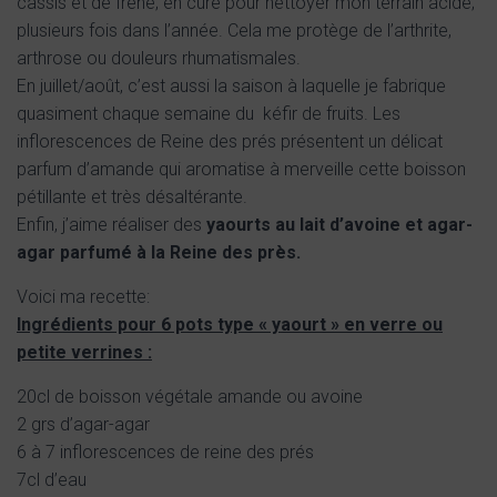
cassis et de frêne; en cure pour nettoyer mon terrain acide;
plusieurs fois dans l’année. Cela me protège de l’arthrite,
arthrose ou douleurs rhumatismales.
En juillet/août, c’est aussi la saison à laquelle je fabrique
quasiment chaque semaine du kéfir de fruits. Les
inflorescences de Reine des prés présentent un délicat
parfum d’amande qui aromatise à merveille cette boisson
pétillante et très désaltérante.
Enfin, j’aime réaliser des
yaourts au lait d’avoine et agar-
agar parfumé à la Reine des près.
Voici ma recette:
Ingrédients pour 6 pots type « yaourt » en verre ou
petite verrines :
20cl de boisson végétale amande ou avoine
2 grs d’agar-agar
6 à 7 inflorescences de reine des prés
7cl d’eau