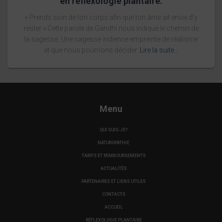
en réflexologie plantaire.
« Prends soin de ton corps afin que ton âme ait envie d’y
rester » Cette parole de Gandhi nous indique le chemin de
la sagesse. Une sagesse indienne empreinte de réalisme
et que nous pourrions décider
Lire la suite…
Menu
QUI SUIS-JE?
NATUROPATHIE
TARIFS ET REMBOURSEMENTS
ACTUALITÉS
PARTENAIRES ET LIENS UTILES
CONTACTS
ACCUEIL
RÉFLEXOLOGIE PLANTAIRE