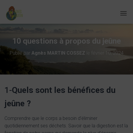
D
É
P
L
10 questions à propos du jeûne
I
E
R
Publié par
Agnès MARTIN COSSEZ
le
février 10, 2024
L
A
N
A
V
I
1-
Quels sont les bénéfices du
G
A
jeûne ?
T
I
O
Comprendre que le corps a besoin d’éliminer
N
quotidiennement ses déchets. Savoir que la digestion est la