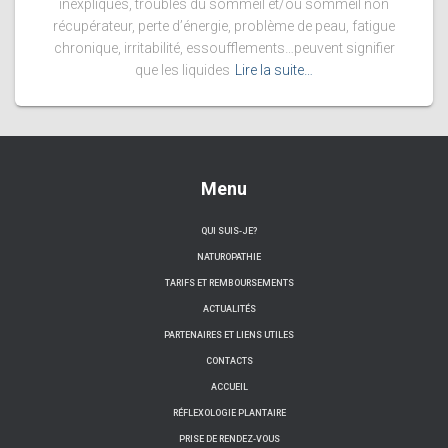
inexpliqués, troubles du sommeil et/ou sommeil non
récupérateur, perte d’énergie, problème de peau, fatigue
chronique, irritabilité, essoufflements…peuvent signifier
que les liquides
Lire la suite…
Menu
QUI SUIS-JE?
NATUROPATHIE
TARIFS ET REMBOURSEMENTS
ACTUALITÉS
PARTENAIRES ET LIENS UTILES
CONTACTS
ACCUEIL
RÉFLEXOLOGIE PLANTAIRE
PRISE DE RENDEZ-VOUS