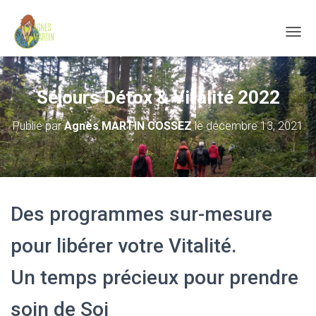
D
É
P
L
Séjours Détox & Vitalité 2022
I
E
R
Publié par
Agnès MARTIN COSSEZ
le
décembre 13, 2021
L
A
N
A
V
I
Des programmes sur-mesure
G
A
pour libérer votre Vitalité.
T
I
O
Un temps précieux pour prendre
N
soin de Soi