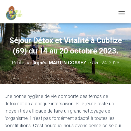
D
É
P
L
Séjour Détox et Vitalité à Cublize
I
E
(69) du 14 au 20 octobre 2023.
R
L
A
Publié par
Agnès MARTIN COSSEZ
le
avril 24, 2023
N
A
V
I
G
A
Une bonne hygiène de vie comporte des temps de
T
détoxination à chaque intersaison. Si le jeûne reste un
I
moyen très efficace de faire un grand nettoyage de
O
N
l’organisme, il n’est pas forcément adapté à toutes les
constitutions. C’est pourquoi nous avons pensé ce séjour