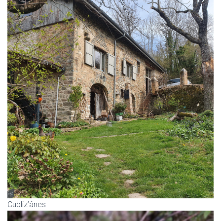
Cubliz’ânes