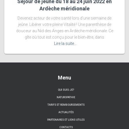
Séjour de jeûne du 18 au 24 juin 2022 en
Ardèche méridionale
Devenez acteur de votre santé lors d’une semaine de
jeûne. Libérer votre pleine Vitalité ! Une parenthèse de
douceur au Nid des Anges en Ardèche méridionale. Ce
gîte où tout est conçu pour le bien-être, dans
Lire la suite…
Menu
QUI SUIS-JE?
NATUROPATHIE
TARIFS ET REMBOURSEMENTS
ACTUALITÉS
PARTENAIRES ET LIENS UTILES
CONTACTS