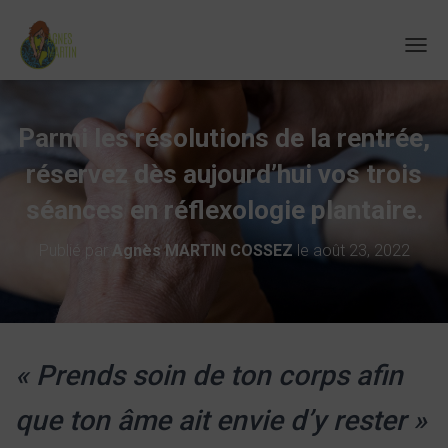
D
É
P
L
Parmi les résolutions de la rentrée,
I
E
réservez dès aujourd’hui vos trois
R
L
séances en réflexologie plantaire.
A
N
Publié par
Agnès MARTIN COSSEZ
le
août 23, 2022
A
V
I
G
A
T
I
« Prends soin de ton corps afin
O
N
que ton âme ait envie d’y rester »