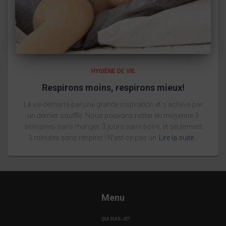
HYGIÈNE DE VIE
Respirons moins, respirons mieux!
La vie démarre par une grande inspiration et s’achève par
un dernier souffle. Nous pouvons rester en moyenne 3
semaines sans manger, 3 jours sans boire, et seulement
3 minutes sans respirer ! N’est-ce pas un
Lire la suite…
Menu
QUI SUIS-JE?