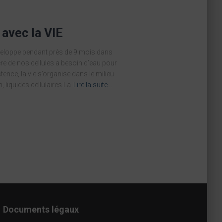
avec la VIE
éveloppe pendant près de 9 mois dans
ère de nos cellules a besoin d’eau pour
stence, la vie s’organise dans le milieu
, liquides cellulaires.La
Lire la suite…
Documents légaux